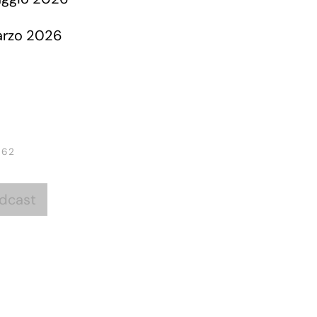
 62
dcast