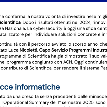
ne conferma la nostra volontà di investire nelle migl
cientifica
. Dopo i risultati ottenuti nel 2024, ri
 Nazionale. La cybersecurity è oggi una sfida centra
alizzatore per individuare soluzioni concrete e inno
tinuità con il percorso avviato lo scorso anno, ch
tato
Luca Nicoletti, Capo Servizio Programmi Industria
 programma di Scientifica ha già dimostrato il suo val
el programma congiunto con ACN. Oggi continuiamo 
 contributo di Scientifica, per rendere il sistema 
acce informatiche
ato da una crescita senza precedenti delle minacce 
n l'Operational Summary del 1° semestre 2025, sono 