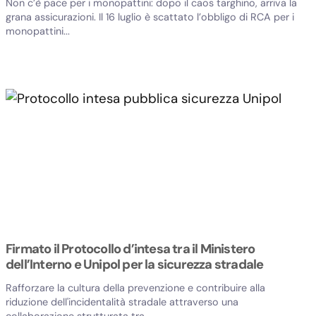
Non c’è pace per i monopattini: dopo il caos targhino, arriva la
grana assicurazioni. Il 16 luglio è scattato l’obbligo di RCA per i
monopattini...
Firmato il Protocollo d’intesa tra il Ministero
dell’Interno e Unipol per la sicurezza stradale
Rafforzare la cultura della prevenzione e contribuire alla
riduzione dell'incidentalità stradale attraverso una