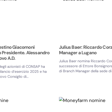
stino Giacomoni
Julius Baer: Riccardo Cor
 Presidente. Alessandro
Manager a Lugano
ovo A.D.
Julius Baer nomina Riccardo Co
successore di Ettore Bonsignore
egli azionisti di CONSAP ha
di Branch Manager della sede di
ilancio d’esercizio 2025 e ha
Corzani sarà...
ovo Consiglio di
 in carica per il...