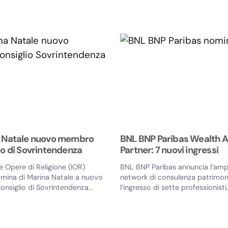
ottobre p.v. Succederà a...
a Natale nuovo membro
BNL BNP Paribas Wealth A
io di Sovrintendenza
Partner: 7 nuovi ingressi
le Opere di Religione (IOR)
BNL BNP Paribas annuncia l’amp
omina di Marina Natale a nuovo
network di consulenza patrimon
nsiglio di Sovrintendenza
l’ingresso di sette professionisti
...
guida di Stefano...