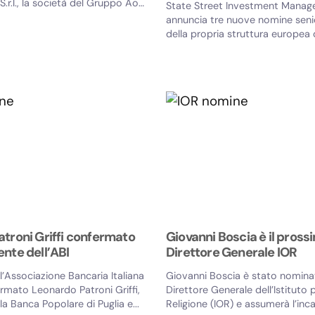
S.r.l., la società del Gruppo Aon
State Street Investment Mana
annuncia tre nuove nomine seni
della propria struttura europea d
Coverage. Nell'ambito...
troni Griffi confermato
Giovanni Boscia è il pross
nte dell’ABI
Direttore Generale IOR
ll’Associazione Bancaria Italiana
Giovanni Boscia è stato nomin
rmato Leonardo Patroni Griffi,
Direttore Generale dell’Istituto 
la Banca Popolare di Puglia e...
Religione (IOR) e assumerà l’incar