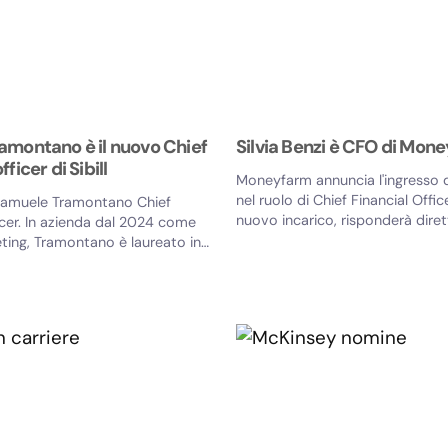
amontano è il nuovo Chief
Silvia Benzi è CFO di Mon
ficer di Sibill
Moneyfarm annuncia l'ingresso di
nel ruolo di Chief Financial Offic
 Samuele Tramontano Chief
nuovo incarico, risponderà dire
icer. In azienda dal 2024 come
CEO e sarà...
ting, Tramontano è laureato in