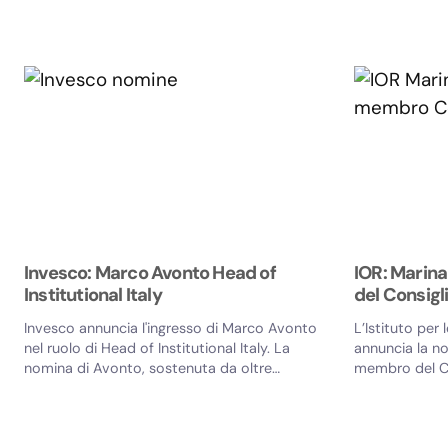
Bancaria Italiana e di ANBP...
Invesco: Marco Avonto Head of
IOR: Marin
Institutional Italy
del Consigl
Invesco annuncia l'ingresso di Marco Avonto
L’Istituto per 
nel ruolo di Head of Institutional Italy. La
annuncia la n
nomina di Avonto, sostenuta da oltre
membro del Co
venticinque anni di...
dell’Istituto. La