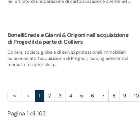
nell'ambito di un'operazione di cartolarizzazione avente ad oggett
Now Pay...
BonelliErede e Gianni & Origoni nell’acquisizione
di Progedil da parte di Colliers
Colliers, società globale di servizi professionali immobiliari,
ha annunciato l’acquisizione di Progedil, leading advisor del
mercato residenziale a...
1
2
3
4
5
6
7
8
9
1
Pagina 1 di 162