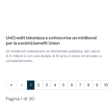
UniCredit tokenizza e sottoscrive un minibond
per la società benefit Union
Un minibond tokenizzato su blockchain pubblica, dal valore
di 5 milioni e con una durata di 10 anni, è stato strutturato e
completamente...
1
2
3
4
5
6
7
8
9
1
Pagina 1 di 30