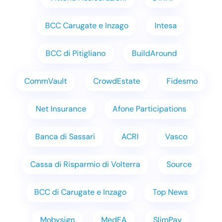
BCC Carugate e Inzago
Intesa
BCC di Pitigliano
BuildAround
CommVault
CrowdEstate
Fidesmo
Net Insurance
Afone Participations
Banca di Sassari
ACRI
Vasco
Cassa di Risparmio di Volterra
Source
BCC di Carugate e Inzago
Top News
Mobysign
MedEA
SlimPay