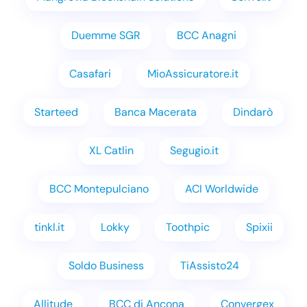
Duemme SGR
BCC Anagni
Casafari
MioAssicuratore.it
Starteed
Banca Macerata
Dindarò
XL Catlin
Segugio.it
BCC Montepulciano
ACI Worldwide
tinkl.it
Lokky
Toothpic
Spixii
Soldo Business
TiAssisto24
Allitude
BCC di Ancona
Convergex