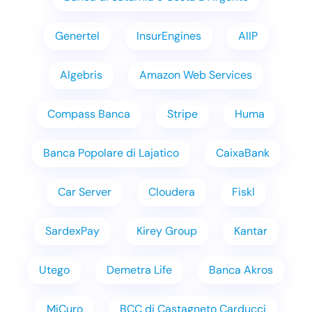
Genertel
InsurEngines
AIIP
Algebris
Amazon Web Services
Compass Banca
Stripe
Huma
Banca Popolare di Lajatico
CaixaBank
Car Server
Cloudera
Fiskl
SardexPay
Kirey Group
Kantar
Utego
Demetra Life
Banca Akros
MiCuro
BCC di Castagneto Carducci