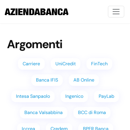
Argomenti
Carriere
UniCredit
FinTech
Banca IFIS
AB Online
Intesa Sanpaolo
Ingenico
PayLab
Banca Valsabbina
BCC di Roma
Iccrea
Credem
BPER Banca