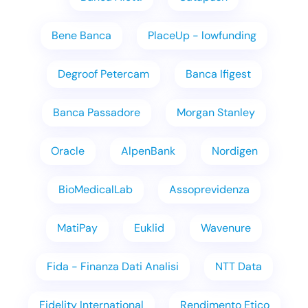
Bene Banca
PlaceUp - lowfunding
Degroof Petercam
Banca Ifigest
Banca Passadore
Morgan Stanley
Oracle
AlpenBank
Nordigen
BioMedicalLab
Assoprevidenza
MatiPay
Euklid
Wavenure
Fida - Finanza Dati Analisi
NTT Data
Fidelity International
Rendimento Etico