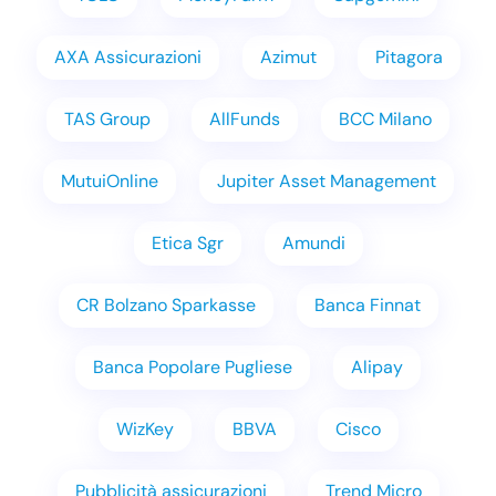
AXA Assicurazioni
Azimut
Pitagora
TAS Group
AllFunds
BCC Milano
MutuiOnline
Jupiter Asset Management
Etica Sgr
Amundi
CR Bolzano Sparkasse
Banca Finnat
Banca Popolare Pugliese
Alipay
WizKey
BBVA
Cisco
Pubblicità assicurazioni
Trend Micro