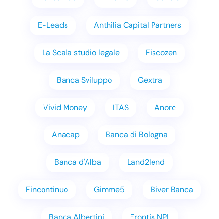
E-Leads
Anthilia Capital Partners
La Scala studio legale
Fiscozen
Banca Sviluppo
Gextra
Vivid Money
ITAS
Anorc
Anacap
Banca di Bologna
Banca d'Alba
Land2lend
Fincontinuo
Gimme5
Biver Banca
Banca Albertini
Frontis NPL