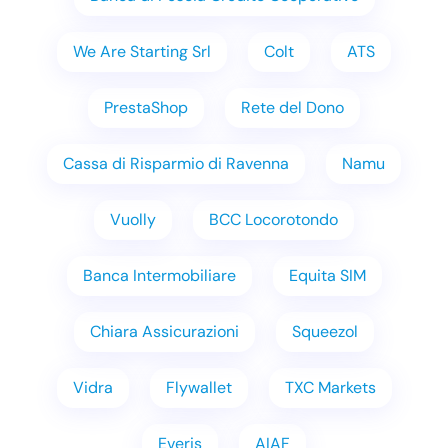
We Are Starting Srl
Colt
ATS
PrestaShop
Rete del Dono
Cassa di Risparmio di Ravenna
Namu
Vuolly
BCC Locorotondo
Banca Intermobiliare
Equita SIM
Chiara Assicurazioni
Squeezol
Vidra
Flywallet
TXC Markets
Everis
AIAF