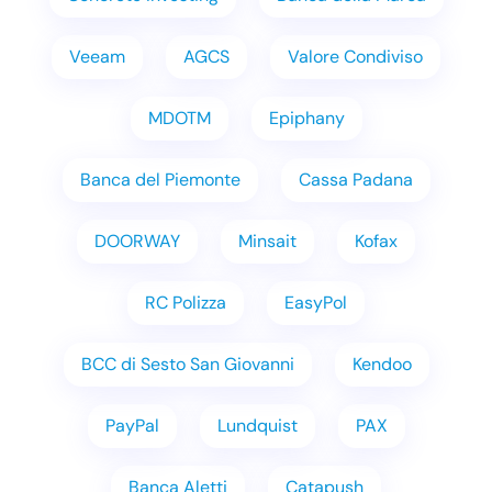
Veeam
AGCS
Valore Condiviso
MDOTM
Epiphany
Banca del Piemonte
Cassa Padana
DOORWAY
Minsait
Kofax
RC Polizza
EasyPol
BCC di Sesto San Giovanni
Kendoo
PayPal
Lundquist
PAX
Banca Aletti
Catapush