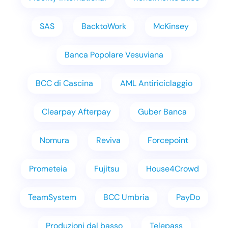
SAS
BacktoWork
McKinsey
Banca Popolare Vesuviana
BCC di Cascina
AML Antiriciclaggio
Clearpay Afterpay
Guber Banca
Nomura
Reviva
Forcepoint
Prometeia
Fujitsu
House4Crowd
TeamSystem
BCC Umbria
PayDo
Produzioni dal basso
Telepass