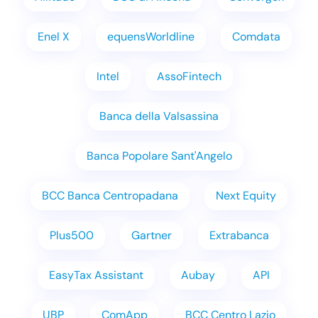
Enel X
equensWorldline
Comdata
Intel
AssoFintech
Banca della Valsassina
Banca Popolare Sant'Angelo
BCC Banca Centropadana
Next Equity
Plus500
Gartner
Extrabanca
EasyTax Assistant
Aubay
API
UBP
ComApp
BCC Centro Lazio