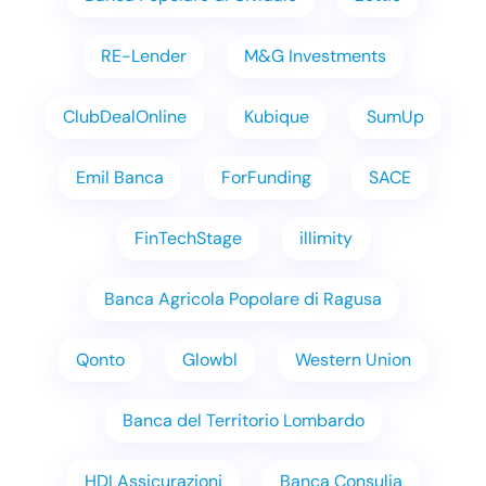
RE-Lender
M&G Investments
ClubDealOnline
Kubique
SumUp
Emil Banca
ForFunding
SACE
FinTechStage
illimity
Banca Agricola Popolare di Ragusa
Qonto
Glowbl
Western Union
Banca del Territorio Lombardo
HDI Assicurazioni
Banca Consulia