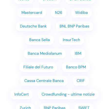
Mastercard
N26
Widiba
Deutsche Bank
BNL BNP Paribas
Banca Sella
InsurTech
Banca Mediolanum
IBM
Filiale del Futuro
Banco BPM
Cassa Centrale Banca
CRIF
InfoCert
Crowdfunding - ultime notizie
Zurich
BNP Paribas
SWIFT