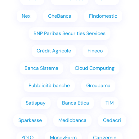
Nexi
CheBanca!
Findomestic
BNP Paribas Securities Services
Crédit Agricole
Fineco
Banca Sistema
Cloud Computing
Pubblicità banche
Groupama
Satispay
Banca Etica
TIM
Sparkasse
Mediobanca
Cedacri
YOLO
MoneyFarm
Capgemini