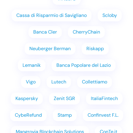
Cassa di Risparmio di Savigliano
Scloby
Banca Cler
CherryChain
Neuberger Berman
Riskapp
Lemanik
Banca Popolare del Lazio
Vigo
Lutech
Collettiamo
Kaspersky
Zenit SGR
ItaliaFintech
CybeRefund
Stamp
Confinvest F.L.
Mangrovia Blockchain Solutions
ConTe.it