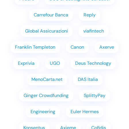
Carrefour Banca
Reply
Global Assicurazioni
viafintech
Franklin Templeton
Canon
Axerve
Exprivia
UGO
Deus Technology
MenoCarta.net
DAS Italia
Ginger Crowdfunding
SplittyPay
Engineering
Euler Hermes
Konsentus
Axieme
Cofidis