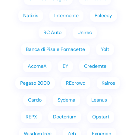
Natixis
Intermonte
Poleecy
RC Auto
Unirec
Banca di Pisa e Fornacette
Yolt
AcomeA
EY
Credemtel
Pegaso 2000
REcrowd
Kairos
Cardo
Sydema
Leanus
REPX
Doctorium
Opstart
WisdomTree
Zeb
Experian