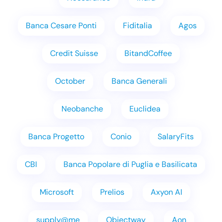
Banca Cesare Ponti
Fiditalia
Agos
Credit Suisse
BitandCoffee
October
Banca Generali
Neobanche
Euclidea
Banca Progetto
Conio
SalaryFits
CBI
Banca Popolare di Puglia e Basilicata
Microsoft
Prelios
Axyon AI
supply@me
Objectway
Aon