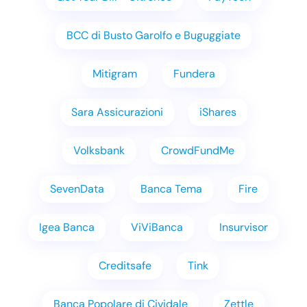
BCC di Busto Garolfo e Buguggiate
Mitigram
Fundera
Sara Assicurazioni
iShares
Volksbank
CrowdFundMe
SevenData
Banca Tema
Fire
Igea Banca
ViViBanca
Insurvisor
Creditsafe
Tink
Banca Popolare di Cividale
Zettle