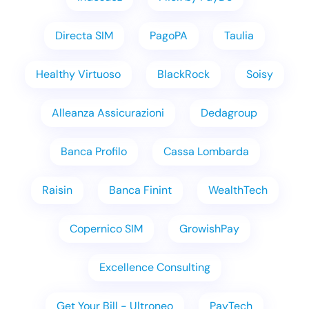
Directa SIM
PagoPA
Taulia
Healthy Virtuoso
BlackRock
Soisy
Alleanza Assicurazioni
Dedagroup
Banca Profilo
Cassa Lombarda
Raisin
Banca Finint
WealthTech
Copernico SIM
GrowishPay
Excellence Consulting
Get Your Bill - Ultroneo
PayTech