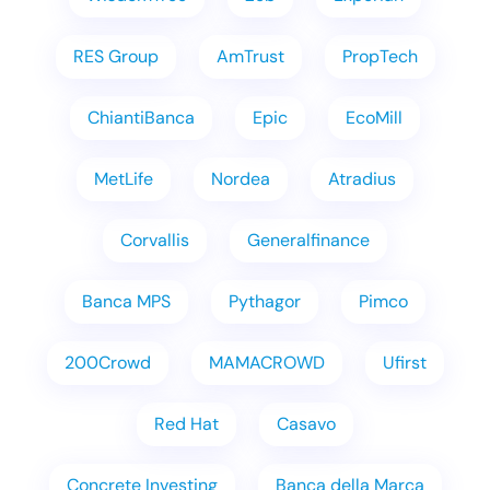
RES Group
AmTrust
PropTech
ChiantiBanca
Epic
EcoMill
MetLife
Nordea
Atradius
Corvallis
Generalfinance
Banca MPS
Pythagor
Pimco
200Crowd
MAMACROWD
Ufirst
Red Hat
Casavo
Concrete Investing
Banca della Marca