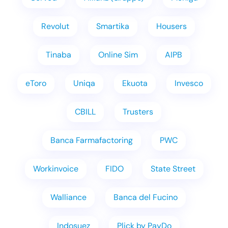
Revolut
Smartika
Housers
Tinaba
Online Sim
AIPB
eToro
Uniqa
Ekuota
Invesco
CBILL
Trusters
Banca Farmafactoring
PWC
Workinvoice
FIDO
State Street
Walliance
Banca del Fucino
Indosuez
Plick by PayDo