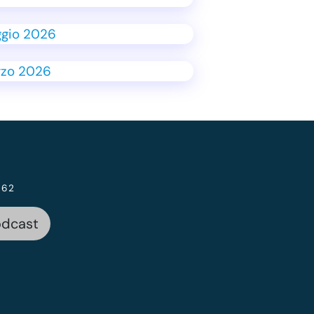
 62
odcast