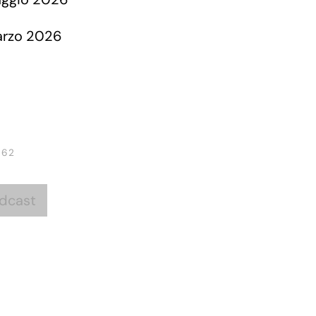
 62
dcast