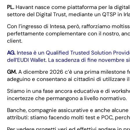
PL.
Havant nasce come piattaforma per la digitaliz
settore del Digital Trust, mediante un QTSP in Irl
Con l’ingresso di Intesa, però, rafforziamo moltissi
perfettamente complementare con il nostro, anche
client.
AG.
Intesa è un Qualified Trusted Solution Provide
dell’EUDI Wallet. La scadenza di fine novembre 
GM.
A dicembre 2026 c’è una prima milestone fond
adeguino e consentano ai cittadini di utilizzare il
Stiamo in una fase ancora educativa e di worksh
incertezze che permangono a livello normativo.
Banche, compagnie assicurative e anche alcune ut
attributi: stiamo facendo molti test e POC, perch
Per vedere progetti veri ed effettivi andare in 