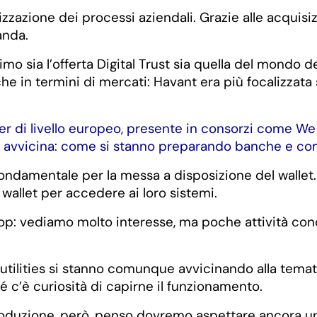
zazione dei processi aziendali. Grazie alle acquisizi
anda.
mo sia l’offerta Digital Trust sia quella del mondo dei 
 in termini di mercati: Havant era più focalizzata s
r di livello europeo, presente in consorzi come We Bu
si avvicina: come si stanno preparando banche e c
amentale per la messa a disposizione del wallet. Ci
 wallet per accedere ai loro sistemi.
op: vediamo molto interesse, ma poche attività con
ilities si stanno comunque avvicinando alla tematic
é c’è curiosità di capirne il funzionamento.
produzione, però, penso dovremo aspettare ancora un