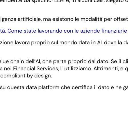
endente da specifici LLM e, in alcuni casi, slegato d
lligenza artificiale, ma esistono le modalità per of
alità. Come state lavorando con le aziende finanziar
zione lavora proprio sul mondo data in AI, dove la d
lue chain dell’AI, che parte proprio dal dato. Se il c
i Financial Services, li utilizziamo. Altrimenti, e q
compliant by design.
su questa data platform che certifica il dato e ne ga