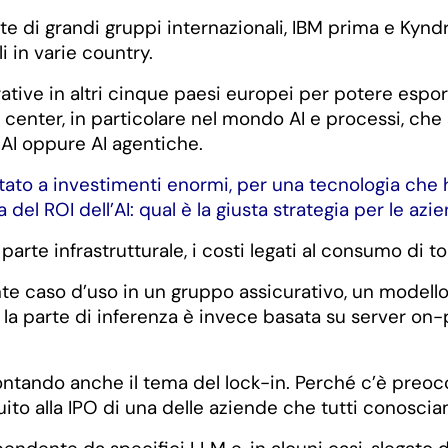
 di grandi gruppi internazionali, IBM prima e Kyndr
i in varie country.
tive in altri cinque paesi europei per potere esport
center, in particolare nel mondo AI e processi, che 
 AI oppure AI agentiche.
portato a investimenti enormi, per una tecnologia ch
 del ROI dell’AI: qual è la giusta strategia per le az
arte infrastrutturale, i costi legati al consumo di t
te caso d’uso in un gruppo assicurativo, un modello
la parte di inferenza è invece basata su server on-p
rontando anche il tema del lock-in. Perché c’è pre
guito alla IPO di una delle aziende che tutti conosci