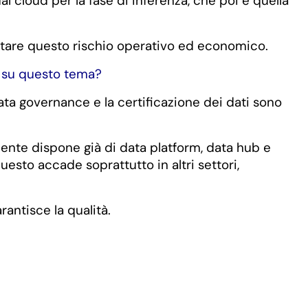
al cloud per la fase di inferenza, che poi è quella
fsettare questo rischio operativo ed economico.
ie su questo tema?
ata governance e la certificazione dei dati sono
liente dispone già di data platform, data hub e
uesto accade soprattutto in altri settori,
rantisce la qualità.