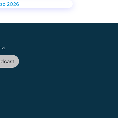
 62
odcast