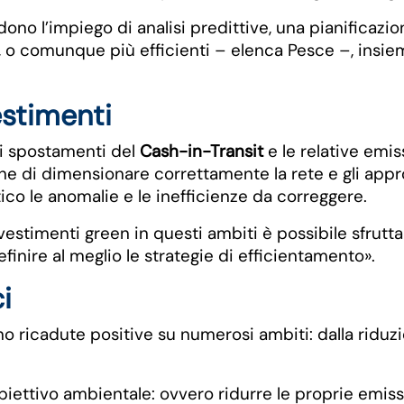
ono l’impiego di analisi predittive, una pianificazion
ici, o comunque più efficienti – elenca Pesce –, insi
vestimenti
li spostamenti del
Cash-in-Transit
e le relative emis
banche di dimensionare correttamente la rete e gli a
ico le anomalie e le inefficienze da correggere.
vestimenti green in questi ambiti è possibile sfruttar
efinire al meglio le strategie di efficientamento».
i
nno ricadute positive su numerosi ambiti: dalla riduzi
iettivo ambientale: ovvero ridurre le proprie emissi