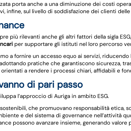
zzata porta anche a una diminuzione dei costi operati
i, infine, sul livello di soddisfazione dei clienti dell
rnance
e più rilevanti anche gli altri fattori della sigla E
ncari
per supportare gli istituti nel loro percorso ver
gniamo a fornire un accesso equo ai servizi, riducen
enti adottando pratiche che garantiscono sicurezza, t
rientati a rendere i processi chiari, affidabili e fo
vanno di pari passo
 sviluppa l’approccio di Auriga in ambito ESG.
 sostenibili, che promuovano responsabilità etica, s
mbiente e del sistema di governance nell’attività q
ance possono avanzare insieme, generando valore per