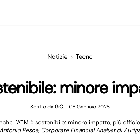
Notizie
Tecno
enibile: minore impa
Scritto da
G.C.
il 08 Gennaio 2026
Antonio Pesce, Corporate Financial Analyst di Aurig