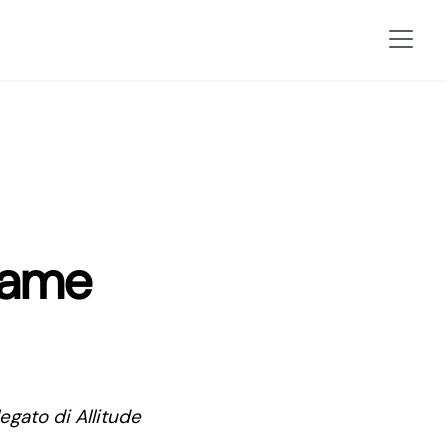
frame
gato di Allitude