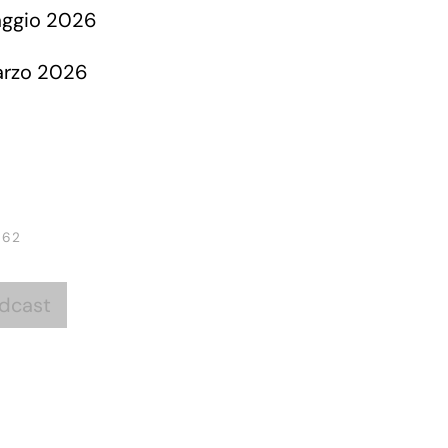
 62
dcast