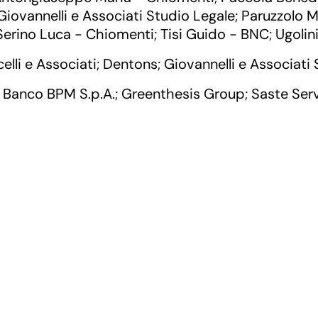
Giovannelli e Associati Studio Legale
Paruzzolo 
;
Serino Luca - Chiomenti
Tisi Guido - BNC
Ugolin
;
;
lli e Associati
Dentons
Giovannelli e Associati
;
;
Banco BPM S.p.A.
Greenthesis Group
Saste Servi
;
;
;