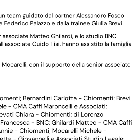
n un team guidato dal partner Alessandro Fosco
 Federico Palazzo e dalla trainee Giulia Brevi.
 associate Matteo Ghilardi, e lo studio BNC
associate Guido Tisi, hanno assistito la famiglia
 Mocarelli, con il supporto della senior associate
iomenti
Bernardini Carlotta - Chiomenti
Brevi
;
;
le - CMA Caffi Maroncelli e Associati
;
evati Chiara - Chiomenti
di Lorenzo
;
 Francesca - BNC
Ghilardi Matteo - CMA Caffi
;
Annie - Chiomenti
Mocarelli Michele -
;
tta - Giovannelli e Associati Studio Legale
;