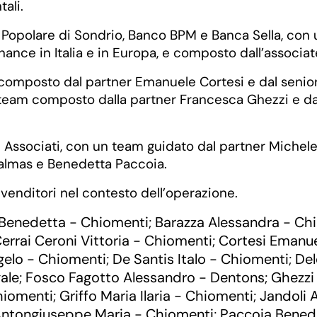
tali.
nca Popolare di Sondrio, Banco BPM e Banca Sella, co
ance in Italia e in Europa, e composto dall’associate
 composto dal partner Emanuele Cortesi e dal senior
team composto dalla partner Francesca Ghezzi e dall’
i e Associati, con un team guidato dal partner Michele
Palmas e Benedetta Paccoia.
i venditori nel contesto dell’operazione.
 Benedetta - Chiomenti
Barazza Alessandra - Ch
;
errai Ceroni Vittoria - Chiomenti
Cortesi Emanue
;
gelo - Chiomenti
De Santis Italo - Chiomenti
Del
;
;
ale
Fosco Fagotto Alessandro - Dentons
Ghezzi
;
;
hiomenti
Griffo Maria Ilaria - Chiomenti
Jandoli 
;
;
Antongiuseppe Maria - Chiomenti
Paccoia Benede
;