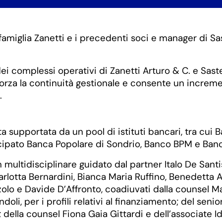
amiglia Zanetti e i precedenti soci e manager di Sast
 complessi operativi di Zanetti Arturo & C. e Saste 
orza la continuità gestionale e consente un incremen
.
tata supportata da un pool di istituti bancari, tra c
cipato Banca Popolare di Sondrio, Banco BPM e Banca 
 multidisciplinare guidato dal partner Italo De Sant
rlotta Bernardini, Bianca Maria Ruffino, Benedetta Ani
olo e Davide D’Affronto, coadiuvati dalla counsel Mar
doli, per i profili relativi al finanziamento; del se
i; della counsel Fiona Gaia Gittardi e dell’associate I