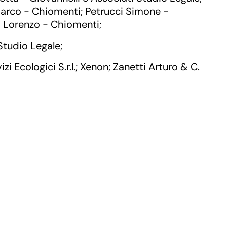
Marco - Chiomenti
Petrucci Simone -
;
i Lorenzo - Chiomenti
;
 Studio Legale
;
zi Ecologici S.r.l.
Xenon
Zanetti Arturo & C.
;
;