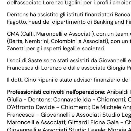
dell’associate Lorenzo Ugolini per i profili ambien
Dentons ha assistito gli istituti finanziatori Ba
Fagotto, head del dipartimento di Banking and Fin
CMA (Caffi, Maroncelli e Associati), con un team
(Berta, Nembrini, Colombini e Associati), con un 
Zanetti per gli aspetti legali e societari.
I soci di Saste sono stati assistiti da Giovannell
Francesca di Lorenzo e dalle associate Giorgia 
Il dott. Cino Ripani è stato advisor finanziario de
Anibaldi
Professionisti coinvolti nell'operazione:
Giulia - Dentons
Cannavale Ida - Chiomenti
C
;
;
D'Affronto Davide - Chiomenti
De Michele An
;
Francesca - Giovannelli e Associati Studio Leg
Maroncelli e Associati
Gittardi Fiona Gaia - C
;
Giovannelli e Associati Studio Legale
Morgia 
;