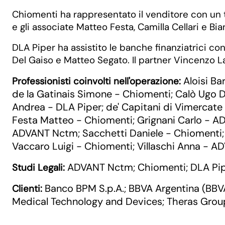
Chiomenti ha rappresentato il venditore con un t
e gli associate Matteo Festa, Camilla Cellari e B
DLA Piper ha assistito le banche finanziatrici co
Del Gaiso e Matteo Segato. Il partner Vincenzo La
Aloisi B
Professionisti coinvolti nell'operazione:
de la Gatinais Simone - Chiomenti
Calò Ugo 
;
Andrea - DLA Piper
de' Capitani di Vimercat
;
Festa Matteo - Chiomenti
Grignani Carlo - 
;
ADVANT Nctm
Sacchetti Daniele - Chiomenti
;
Vaccaro Luigi - Chiomenti
Villaschi Anna - 
;
ADVANT Nctm
Chiomenti
DLA Pi
Studi Legali:
;
;
Banco BPM S.p.A.
BBVA Argentina (BBV
Clienti:
;
Medical Technology and Devices
Theras Group 
;