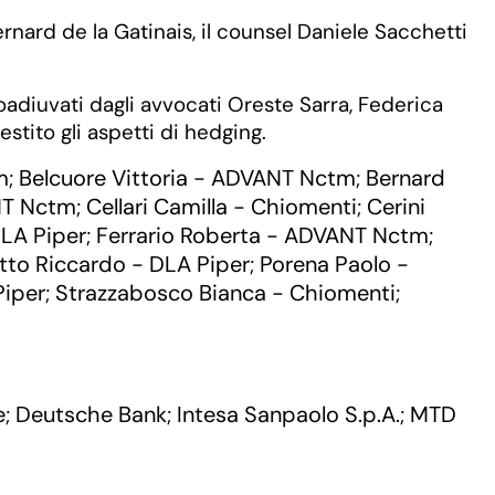
nard de la Gatinais, il counsel Daniele Sacchetti
coadiuvati dagli avvocati Oreste Sarra, Federica
stito gli aspetti di hedging.
m
Belcuore Vittoria - ADVANT Nctm
Bernard
;
;
ANT Nctm
Cellari Camilla - Chiomenti
Cerini
;
;
DLA Piper
Ferrario Roberta - ADVANT Nctm
;
;
tto Riccardo - DLA Piper
Porena Paolo -
;
Piper
Strazzabosco Bianca - Chiomenti
;
;
e
Deutsche Bank
Intesa Sanpaolo S.p.A.
MTD
;
;
;