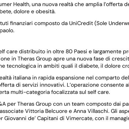
mer Health, una nuova realtà che amplia l’offerta d
bete, dolore e obesità.
tituti finanziari composto da UniCredit (Sole Under
paolo.
lf care distribuito in oltre 80 Paesi e largamente pr
zione in Theras Group apre una nuova fase di crescit
 tecnologica in ambiti quali il diabete, il dolore cro
ltà italiana in rapida espansione nel comparto delle
offerta di servizi innovativi. L’operazione consente
rta multi-categoria focalizzata sul self care.
A per Theras Group con un team composto dai partn
associate Vittoria Belcuore e Anna Villaschi. Gli aspe
tner Giovanni de’ Capitani di Vimercate, con il manag