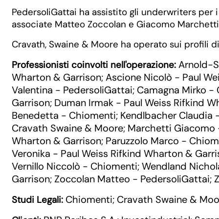
PedersoliGattai ha assistito gli underwriters per i p
associate Matteo Zoccolan e Giacomo Marchetti; per
Cravath, Swaine & Moore ha operato sui profili di
Arnold-S
Professionisti coinvolti nell'operazione:
Wharton & Garrison
Ascione Nicolò - Paul We
;
Valentina - PedersoliGattai
Camagna Mirko - 
;
Garrison
Duman Irmak - Paul Weiss Rifkind W
;
Benedetta - Chiomenti
Kendlbacher Claudia -
;
Cravath Swaine & Moore
Marchetti Giacomo -
;
Wharton & Garrison
Paruzzolo Marco - Chiom
;
Veronika - Paul Weiss Rifkind Wharton & Garr
Vernillo Niccolò - Chiomenti
Wendland Nichola
;
Garrison
Zoccolan Matteo - PedersoliGattai
Z
;
;
Chiomenti
Cravath Swaine & Moo
Studi Legali:
;