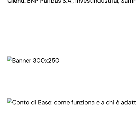
BNP Paribas S.A.
Investindustrial
Samm
Clienti:
;
;