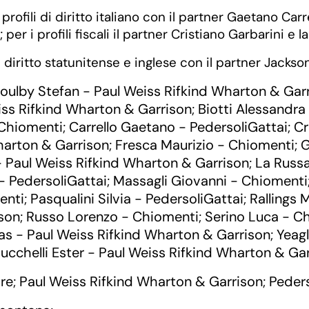
rofili di diritto italiano con il partner Gaetano Carrel
 i profili fiscali il partner Cristiano Garbarini e l
 diritto statunitense e inglese con il partner Jackso
oulby Stefan - Paul Weiss Rifkind Wharton & Gar
iss Rifkind Wharton & Garrison
Biotti Alessandra
;
Chiomenti
Carrello Gaetano - PedersoliGattai
Cr
;
;
harton & Garrison
Fresca Maurizio - Chiomenti
G
;
;
 Paul Weiss Rifkind Wharton & Garrison
La Russ
;
 PedersoliGattai
Massagli Giovanni - Chiomenti
;
enti
Pasqualini Silvia - PedersoliGattai
Rallings
;
;
ison
Russo Lorenzo - Chiomenti
Serino Luca - C
;
;
s - Paul Weiss Rifkind Wharton & Garrison
Yeag
;
ucchelli Ester - Paul Weiss Rifkind Wharton & Ga
re
Paul Weiss Rifkind Wharton & Garrison
Peders
;
;