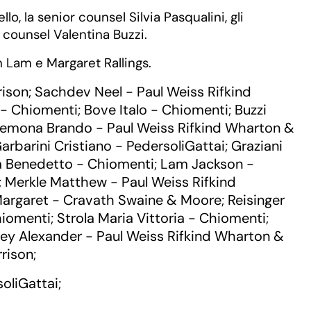
lo, la senior counsel Silvia Pasqualini, gli
a counsel Valentina Buzzi.
n Lam e Margaret Rallings.
rison
Sachdev Neel - Paul Weiss Rifkind
;
 - Chiomenti
Bove Italo - Chiomenti
Buzzi
;
;
emona Brando - Paul Weiss Rifkind Wharton &
arbarini Cristiano - PedersoliGattai
Graziani
;
a Benedetto - Chiomenti
Lam Jackson -
;
Merkle Matthew - Paul Weiss Rifkind
;
 Margaret - Cravath Swaine & Moore
Reisinger
;
hiomenti
Strola Maria Vittoria - Chiomenti
;
;
ley Alexander - Paul Weiss Rifkind Wharton &
rrison
;
oliGattai
;