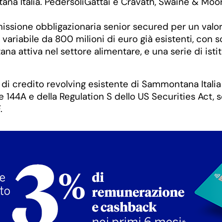
 Italia. PedersoliGattai e Cravath, Swaine & Moore 
ssione obbligazionaria senior secured per un valore
 variabile da 800 milioni di euro già esistenti, con 
attiva nel settore alimentare, e una serie di istitu
 di credito revolving esistente di Sammontana Italia
e 144A e della Regulation S dello US Securities Act,
.