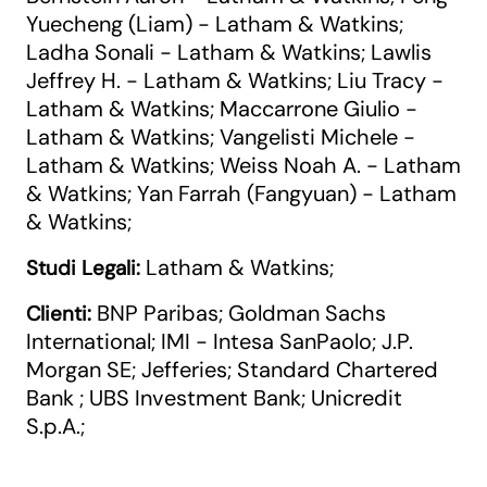
Yuecheng (Liam) - Latham & Watkins
;
Ladha Sonali - Latham & Watkins
Lawlis
;
Jeffrey H. - Latham & Watkins
Liu Tracy -
;
Latham & Watkins
Maccarrone Giulio -
;
Latham & Watkins
Vangelisti Michele -
;
Latham & Watkins
Weiss Noah A. - Latham
;
& Watkins
Yan Farrah (Fangyuan) - Latham
;
& Watkins
;
Latham & Watkins
Studi Legali:
;
BNP Paribas
Goldman Sachs
Clienti:
;
International
IMI - Intesa SanPaolo
J.P.
;
;
Morgan SE
Jefferies
Standard Chartered
;
;
Bank
UBS Investment Bank
Unicredit
;
;
S.p.A.
;