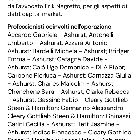
dall’avvocato Erik Negretto, per gli aspetti di
debt capital market.
Professionisti coinvolti nell'operazione:
Accardo Gabriele - Ashurst
Antonelli
;
Umberto - Ashurst
Azzarà Antonio -
;
Ashurst
Bardelli Michela - Ashurst
Bridger
;
;
Emma - Ashurst
Cafagna Davide -
;
Ashurst
Calò Ugo Domenico - DLA Piper
;
;
Carbone Pierluca - Ashurst
Carnazza Giulia
;
- Ashurst
Charles Malcolm - Ashurst
;
;
Chenchene Sara - Ashurst
Clarke Rebecca
;
- Ashurst
Gassino Fabio - Cleary Gottlieb
;
Steen & Hamilton
Gennarino Alessandro -
;
Cleary Gottlieb Steen & Hamilton
Ghinassi
;
Carini Cecilia - Ashurst
Hett Jasmine -
;
Ashurst
Iodice Francesco - Cleary Gottlieb
;