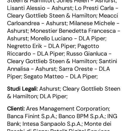
Steen & Hamilton
Jones Helen - Ashurst
;
;
Lisanti Alessio - Ashurst
Lo Presti Carla -
;
Cleary Gottlieb Steen & Hamilton
Meacci
;
Carloandrea - Ashurst
Milanese Michele -
;
Ashurst
Monestier Benedetta Francesca -
;
Ashurst
Morello Luciano - DLA Piper
;
;
Negretto Erik - DLA Piper
Pagotto
;
Riccardo - DLA Piper
Russo Gianluca -
;
Cleary Gottlieb Steen & Hamilton
Santini
;
Annalisa - Ashurst
Sarra Oreste - DLA
;
Piper
Segato Matteo - DLA Piper
;
;
Ashurst
Cleary Gottlieb Steen
Studi Legali:
;
& Hamilton
DLA Piper
;
;
Ares Management Corporation
Clienti:
;
Banca Finint S.p.A.
Banco BPM S.p.A.
ING
;
;
Bank
Intesa Sanpaolo S.p.A.
Monte dei
;
;