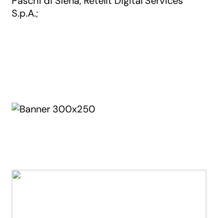
Paschi di Siena
Retelit Digital Services
;
S.p.A.
;