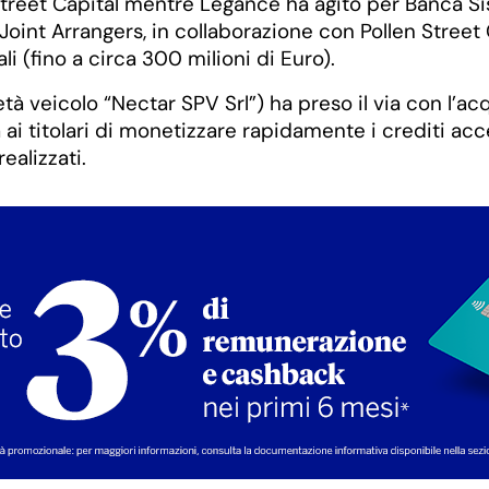
n Street Capital mentre Legance ha agito per Banca S
Joint Arrangers, in collaborazione con Pollen Street
i (fino a circa 300 milioni di Euro).
à veicolo “Nectar SPV Srl”) ha preso il via con l’acqu
à ai titolari di monetizzare rapidamente i crediti acc
ealizzati.