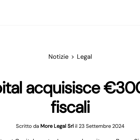
Notizie
Legal
ital acquisisce €300 
fiscali
Scritto da
More Legal Srl
il 23 Settembre 2024