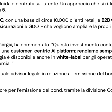
fluida e centrata sull’utente. Un approccio che si rif
u 5
.
2C
, con una base di circa 10.000 clienti retail, e
B2B 
ssicurazioni e GDO
-
che vogliono ampliare la propri
ergia,
ha commentato: “Questo investimento conferm
a una
customer-centric AI platform: rendiamo sempl
ogia è disponibile anche in
white-label
per gli operat
ciali”.
uale advisor legale in relazione all’emissione del bon
tore per l’emissione del bond, tramite la divisione 