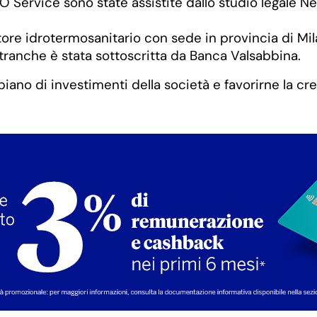
 Service sono state assistite dallo studio legale N
settore idrotermosanitario con sede in provincia di M
a tranche è stata sottoscritta da Banca Valsabbina.
 piano di investimenti della società e favorirne la c