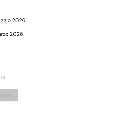
 62
dcast