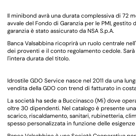
Il minibond avrà una durata complessiva di 72 me
avvale del Fondo di Garanzia per le PMI, gestito 
garanzia è stato assicurato da NSA S.p.A.
Banca Valsabbina ricoprirà un ruolo centrale nel
dei proventi e il conto regolamento cedole. Sarà 
l'intera durata del titolo.
Idrostile GDO Service nasce nel 2011 da una lung
vendita della GDO con trend di fatturato in costa
La società ha sede a Buccinasco (Mi) dove operan
oltre 30 dipendenti. Nel catalogo è presente una
scarico, riscaldamento, sanitari, rubinetteria, cl
spesso personalizzata in funzione delle esigenz
Banca Valsabbina è una Società Cooperativa per A