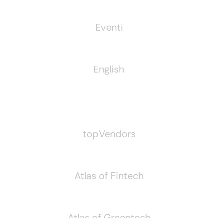
Eventi
English
Pubblichiamo Anche
topVendors
Atlas of Fintech
Atlas of Greentech