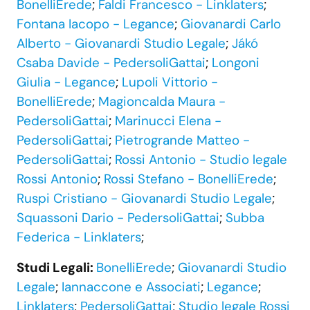
BonelliErede
;
Faldi Francesco - Linklaters
;
Fontana Iacopo - Legance
;
Giovanardi Carlo
Alberto - Giovanardi Studio Legale
;
Jákó
Csaba Davide - PedersoliGattai
;
Longoni
Giulia - Legance
;
Lupoli Vittorio -
BonelliErede
;
Magioncalda Maura -
PedersoliGattai
;
Marinucci Elena -
PedersoliGattai
;
Pietrogrande Matteo -
PedersoliGattai
;
Rossi Antonio - Studio legale
Rossi Antonio
;
Rossi Stefano - BonelliErede
;
Ruspi Cristiano - Giovanardi Studio Legale
;
Squassoni Dario - PedersoliGattai
;
Subba
Federica - Linklaters
;
Studi Legali:
BonelliErede
;
Giovanardi Studio
Legale
;
Iannaccone e Associati
;
Legance
;
Linklaters
;
PedersoliGattai
;
Studio legale Rossi