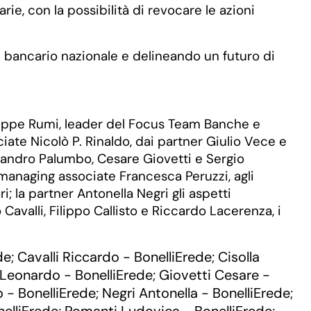
ie, con la possibilità di revocare le azioni
re bancario nazionale e delineando un futuro di
seppe Rumi, leader del Focus Team Banche e
ate Nicolò P. Rinaldo, dai partner Giulio Vece e
sandro Palumbo, Cesare Giovetti e Sergio
 managing associate Francesca Peruzzi, agli
 la partner Antonella Negri gli aspetti
Cavalli, Filippo Callisto e Riccardo Lacerenza, i
de
Cavalli Riccardo - BonelliErede
Cisolla
;
;
Leonardo - BonelliErede
Giovetti Cesare -
;
o - BonelliErede
Negri Antonella - BonelliErede
;
;