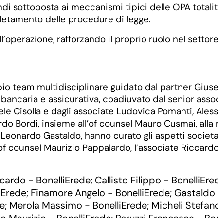
i sottoposta ai meccanismi tipici delle OPA totalitar
pletamento delle procedure di legge.
l’operazione, rafforzando il proprio ruolo nel setto
pio team multidisciplinare guidato dal partner Giu
ancaria e assicurativa, coadiuvato dal senior associ
le Cisolla e dagli associate Ludovica Pomanti, Ales
rdo Bordi, insieme all’of counsel Mauro Cusmai, alla
eonardo Gastaldo, hanno curato gli aspetti societari;
’of counsel Maurizio Pappalardo, l’associate Riccardo 
ccardo - BonelliErede
Callisto Filippo - BonelliEre
;
iErede
Finamore Angelo - BonelliErede
Gastaldo 
;
;
de
Merola Massimo - BonelliErede
Micheli Stefan
;
;