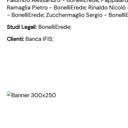
Palumbo Alessandro - BonelliErede
Pappalard
;
Ramaglia Pietro - BonelliErede
Rinaldo Nicolò 
;
- BonelliErede
Zucchermaglio Sergio - Bonelli
;
BonelliErede
Studi Legali:
;
Banca IFIS
Clienti:
;