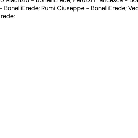
o Maurizio - BonelliErede
Peruzzi Francesca - Bo
;
- BonelliErede
Rumi Giuseppe - BonelliErede
Vec
;
;
Erede
;