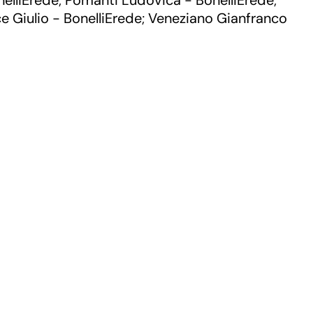
nelliErede
Pomanti Ludovica - BonelliErede
;
;
e Giulio - BonelliErede
Veneziano Gianfranco
;