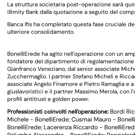
La struttura societaria post-operazione sarà quind
illimity Bank dalla quotazione a seguito del com
Banca Ifis ha completato questa fase cruciale del
ulteriore consolidamento.
BonelliErede ha agito nell’operazione con un am
fondatore del dipartimento di regolamentazione b
Gianfranco Veneziano, dal senior associate Miche
Zucchermaglio. I partner Stefano Micheli e Ricca
associate Angelo Finamore e Pietro Ramaglia e a L
giuslavoristici e il partner Massimo Merola, con l
profili antitrust e golden power.
Bordi Ri
Professionisti coinvolti nell'operazione:
Michele - BonelliErede
Cusmai Mauro - Bonell
;
BonelliErede
Lacerenza Riccardo - BonelliEre
;