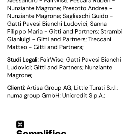
Alessandro - FairWise
Pescara Ruben -
;
Nunziante Magrone
Presotto Andrea -
;
Nunziante Magrone
Sagliaschi Guido -
;
Gatti Pavesi Bianchi Ludovici
Sanna
;
Filippo Maria - Gitti and Partners
Strambi
;
Gianluigi - Gitti and Partners
Treccani
;
Matteo - Gitti and Partners
;
FairWise
Gatti Pavesi Bianchi
Studi Legali:
;
Ludovici
Gitti and Partners
Nunziante
;
;
Magrone
;
Artisa Group AG
Little Turati S.r.l.
Clienti:
;
;
numa group GmbH
Unicredit S.p.A.
;
;