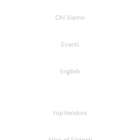
Chi Siamo
Eventi
English
Pubblichiamo Anche
topVendors
Atlas of Fintech