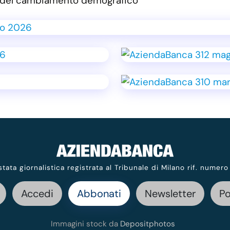
va del cambiamento demografico
stata giornalistica registrata al Tribunale di Milano rif. numero
Accedi
Abbonati
Newsletter
P
Immagini stock da
Depositphotos