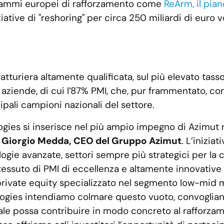
grammi europei di rafforzamento come
ReArm, il pia
iative di "reshoring" per circa 250 miliardi di euro v
fatturiera altamente qualificata, sul più elevato tas
aziende, di cui l’87% PMI, che, pur frammentato, cont
pali campioni nazionali del settore.
ies si inserisce nel più ampio impegno di Azimut ne
o
Giorgio Medda, CEO del Gruppo Azimut
. L’inizia
logie avanzate, settori sempre più strategici per la c
n tessuto di PMI di eccellenza e altamente innovativ
ivate equity specializzato nel segmento low-mid ma
ogies intendiamo colmare questo vuoto, convogliando 
onale possa contribuire in modo concreto al rafforzam