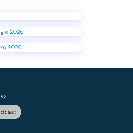
 62
odcast