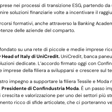
rese nei processi di transizione ESG, partendo da u
ire soluzioni finanziarie volte a incentivare il raggiu
corsi formativi, anche attraverso la Banking Academ
etenze delle aziende del comparto.
 fondato su una rete di piccole e medie imprese ri
Head of Italy di UniCredit.
UniCredit, banca pane
n soluzioni dedicate. L’accordo firmato oggi con Co
 imprese della filiera a svilupparsi e crescere sul ter
stro impegno a supportare la filiera Tessile e Moda 
, Presidente di Confindustria Moda
. È un passo im
rescita e valorizzazione per uno dei settori più stra
ento ricco di sfide articolate, che ci porteranno ve