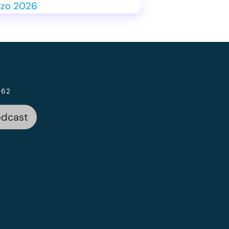
 62
odcast