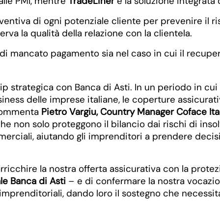
alle PMI, mentre
TradeLiner
è la soluzione integrata
ventiva di ogni potenziale cliente per prevenire il ri
rva la qualità della relazione con la clientela.
o di mancato pagamento sia nel caso in cui il recup
ip strategica con Banca di Asti. In un periodo in cu
ness delle imprese italiane, le coperture assicurat
– commenta
Pietro Vargiu, Country Manager Coface Ita
e non solo proteggono il bilancio dai rischi di ins
mmerciali, aiutando gli imprenditori a prendere decis
rricchire la nostra offerta assicurativa con la prot
e Banca di Asti
– e di confermare la nostra vocazio
 imprenditoriali, dando loro il sostegno che necessi