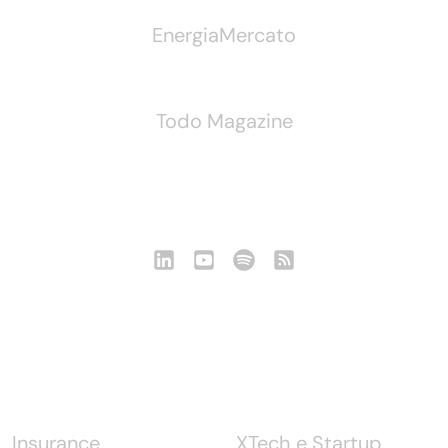
EnergiaMercato
Todo Magazine
Seguici
Notizie
Insurance
XTech e Startup