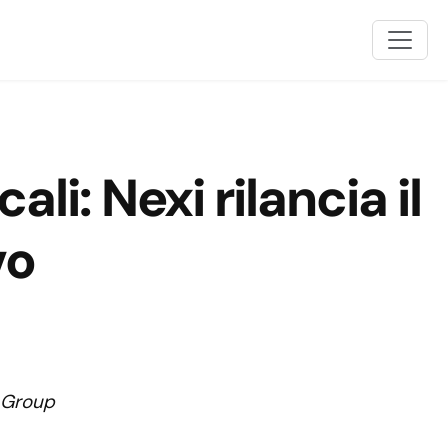
li: Nexi rilancia il
vo
 Group