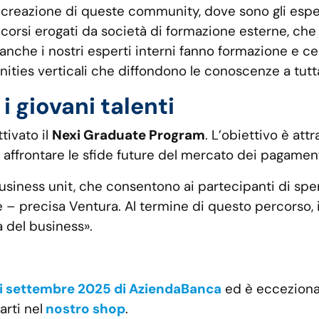
creazione di queste community, dove sono gli esperti
orsi erogati da società di formazione esterne, che
nche i nostri esperti interni fanno formazione e c
ities verticali che diffondono le conoscenze a tutta
 giovani talenti
tivato il
Nexi Graduate Program
. L’obiettivo è att
 affrontare le sfide future del mercato dei pagamenti
siness unit, che consentono ai partecipanti di sper
 – precisa Ventura. Al termine di questo percorso, i 
a del business».
i settembre 2025 di AziendaBanca
ed è eccezional
rti nel
nostro shop
.