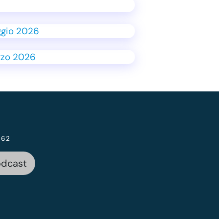
 62
odcast