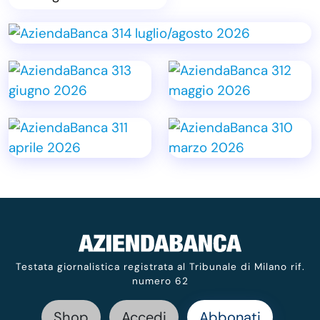
Testata giornalistica registrata al Tribunale di Milano rif.
numero 62
Shop
Accedi
Abbonati