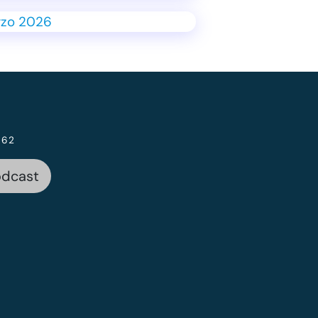
 62
odcast