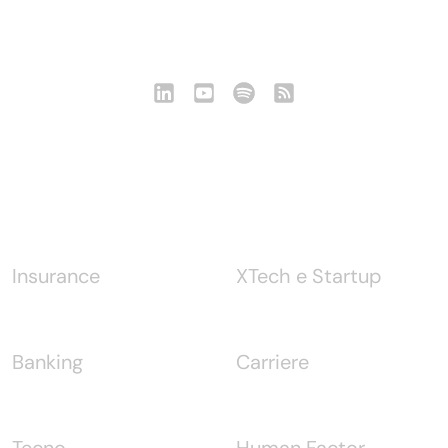
Seguici
Notizie
Insurance
XTech e Startup
Banking
Carriere
Tecno
Human Factor