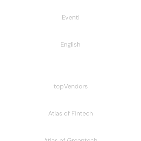
Eventi
English
Pubblichiamo Anche
topVendors
Atlas of Fintech
Atlas of Greentech