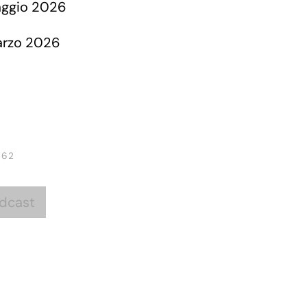
 62
dcast