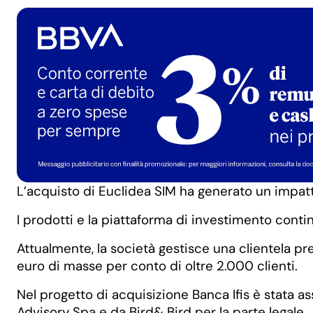
L’acquisto di Euclidea SIM ha generato un impatt
I prodotti e la piattaforma di investimento cont
Attualmente, la società gestisce una clientela pr
euro di masse per conto di oltre 2.000 clienti.
Nel progetto di acquisizione Banca Ifis è stata ass
Advisory Spa e da Bird& Bird per la parte legale.