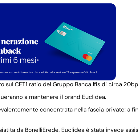
o sul CET1 ratio del Gruppo Banca Ifis di circa 20bp
inueranno a mantenere il brand Euclidea.
evalentemente concentrata nella fascia private: a fin
istita da BonelliErede. Euclidea è stata invece assisti