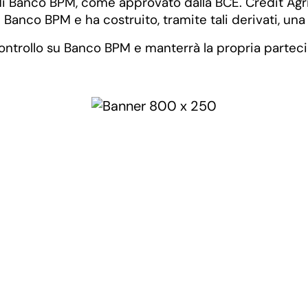
e di Banco BPM, come approvato dalla BCE. Crédit Agri
i Banco BPM e ha costruito, tramite tali derivati, una
controllo su Banco BPM e manterrà la propria parteci