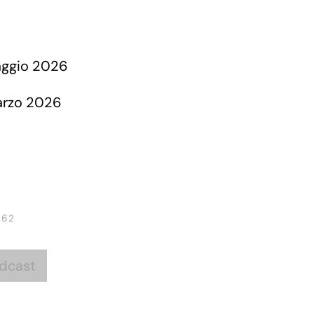
 62
dcast