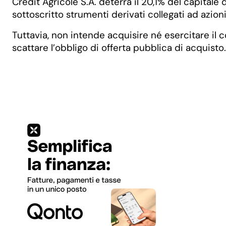
Crédit Agricole S.A. deterrà il 20,1% del capital
sottoscritto strumenti derivati collegati ad azion
Tuttavia, non intende acquisire né esercitare il 
scattare l’obbligo di offerta pubblica di acquisto.