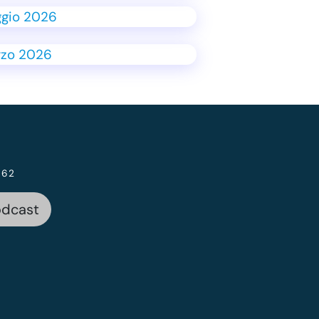
 62
odcast