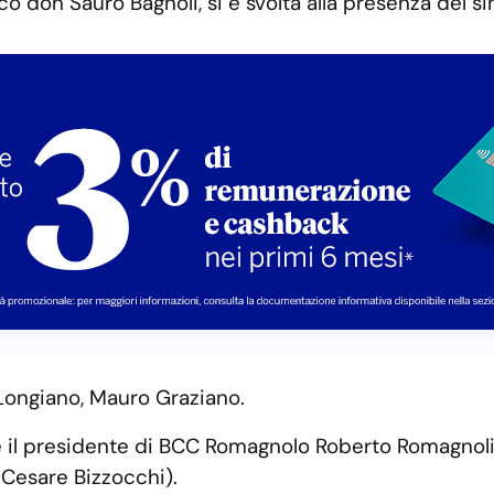
o don Sauro Bagnoli, si è svolta alla presenza del s
i Longiano, Mauro Graziano.
 il presidente di BCC Romagnolo Roberto Romagnoli, a
 Cesare Bizzocchi).