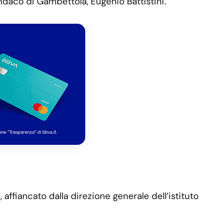
indaco di Gambettola, Eugenio Battistini.
ffiancato dalla direzione generale dell’istituto