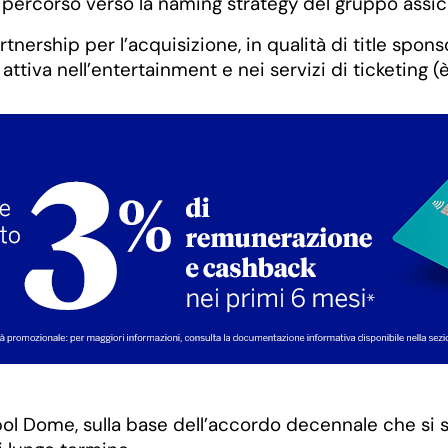
il percorso verso la naming strategy del gruppo assic
tnership per l’acquisizione, in qualità di title spo
tiva nell’entertainment e nei servizi di ticketing (è 
ol Dome, sulla base dell’accordo decennale che si 