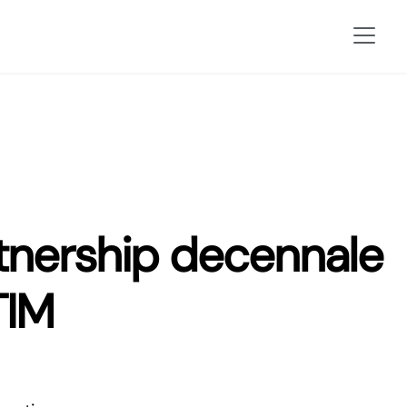
tnership decennale
TIM