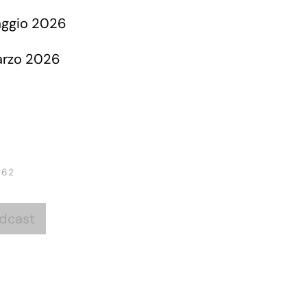
 62
dcast