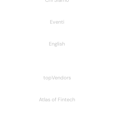
Chi Siamo
Eventi
English
Pubblichiamo Anche
topVendors
Atlas of Fintech