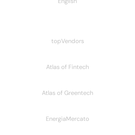
English
Pubblichiamo Anche
topVendors
Atlas of Fintech
Atlas of Greentech
EnergiaMercato