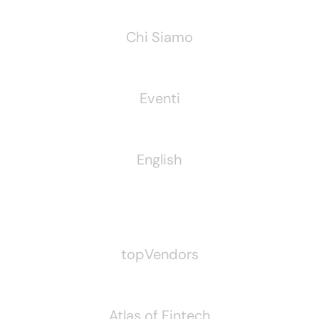
Chi Siamo
Eventi
English
Pubblichiamo Anche
topVendors
Atlas of Fintech