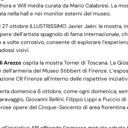
ora e Will media curata da Mario Calabresi. La mostr
ta nella hall e nei monitor esterni del museo.
al 27 ottobre ILLUSTRISSIMO Javier Jaén: la mostra, i
opere dell’artista spagnolo di fama internazionale, ch
o a volte corrosivo, consente di esplorare l’esperien
dossi visivi.
di Arezzo
ospita la mostra Tornei di Toscana. La Giostr
e dell’armeria del Museo Stibbert di Firenze. L’espos
zione CR Firenze all’interno delle rispettive iniziativ
rta domenica 6 ottobre, come ogni domenica, sempre 
ravaggio, Giovanni Bellini, Filippo Lippi e Puccio di
erose opere del Cinque-Seicento di area fiorentina e 
all’iniziativa ABI offrendo l’ingresso gratuito sabat