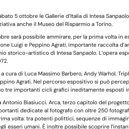
bato 5 ottobre le Gallerie d’Italia di Intesa Sanpaol
iniziativa anche il Museo del Risparmio a Torino.
obre sarà possibile ammirare, per la prima volta in 
zione Luigi e Peppino Agrati, importante raccolta d’
io storico-artistico di Intesa Sanpaolo. L’opera esp
972.
 a cura di Luca Massimo Barbero, Andy Warhol. Tripl
Peppino Agrati. Nel percorso espositivo si può percep
o tre importanti cicli grafici ineditamente esposti 
Antonio Biasiucci. Arca, terzo capitolo del progetto
ortanti dedicate al fotografo con oltre 250 fotograf
ma volta: tra potenti polittici, sequenze di immagini
i esseri umani. È inoltre possibile scoprire l’instant