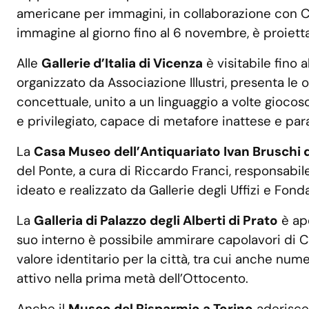
americane per immagini, in collaborazione con Ch
immagine al giorno fino al 6 novembre, è proietta
Alle
Gallerie d’Italia di Vicenza
è visitabile fino 
organizzato da Associazione Illustri, presenta le 
concettuale, unito a un linguaggio a volte giocos
e privilegiato, capace di metafore inattese e para
La
Casa Museo dell’Antiquariato Ivan Bruschi 
del Ponte, a cura di Riccardo Franci, responsabil
ideato e realizzato da Gallerie degli Uffizi e Fonda
La
Galleria di Palazzo degli Alberti di Prato
è ape
suo interno è possibile ammirare capolavori di Ca
valore identitario per la città, tra cui anche num
attivo nella prima metà dell’Ottocento.
Anche il
Museo del Risparmio a Torino
aderisce 