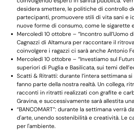
coinvolgendo esperti in sanità pubblica. Verra
desidera smettere, le politiche di controllo de
partecipanti, promuovere stili di vita sani e 
nuove forme di consumo, come le sigarette e
Mercoledì 10 ottobre – “Incontro sull’Uomo di 
Cagnazzi di Altamura per raccontare il ritrov
coinvolgere i ragazzi ci sarà anche Antonio F
Mercoledì 10 ottobre – “Investiamo sul Futuro”
superiori di Puglia e Basilicata, sui temi dell
Scatti & Ritratti: durante l’intera settimana 
fanno parte della nostra realtà. Un collega, ri
racconti in ritratti realizzati con grafite e 
Gravina, e successivamente sarà allestita un
“BANCOMART”: durante la settimana verrà dato
d'arte, unendo sostenibilità e creatività. Le
per l'ambiente.