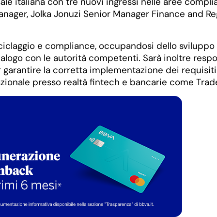
sale italiana con tre nuovi ingressi nelle aree compli
ger, Jolka Jonuzi Senior Manager Finance and Regu
iciclaggio e compliance, occupandosi dello sviluppo d
alogo con le autorità competenti. Sarà inoltre resp
garantire la corretta implementazione dei requisiti n
zionale presso realtà fintech e bancarie come Trade