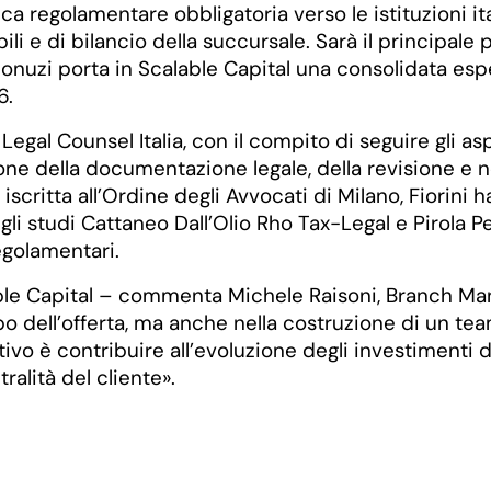
ica regolamentare obbligatoria verso le istituzioni ita
bili e di bilancio della succursale. Sarà il principale 
onuzi porta in Scalable Capital una consolidata espe
6.
gal Counsel Italia, con il compito di seguire gli aspe
ione della documentazione legale, della revisione e n
o iscritta all’Ordine degli Avvocati di Milano, Fiorin
so gli studi Cattaneo Dall’Olio Rho Tax-Legal e Pirola
egolamentari.
lable Capital – commenta Michele Raisoni, Branch Mana
ppo dell’offerta, ma anche nella costruzione di un t
ttivo è contribuire all’evoluzione degli investimenti 
ralità del cliente».