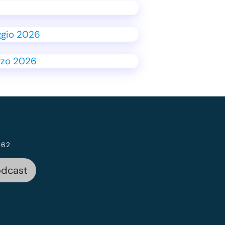
 62
odcast