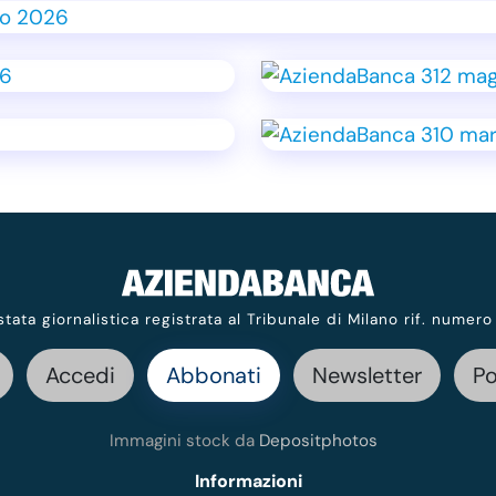
stata giornalistica registrata al Tribunale di Milano rif. numero
Accedi
Abbonati
Newsletter
P
Immagini stock da
Depositphotos
Informazioni