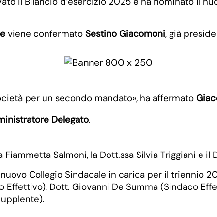
to il Bilancio d’esercizio 2025 e ha nominato il nuo
te
viene confermato
Sestino Giacomoni
, già presid
Società per un secondo mandato», ha affermato
Giac
inistratore Delegato
.
a Fiammetta Salmoni, la Dott.ssa Silvia Triggiani e il
uovo Collegio Sindacale in carica per il triennio 2
co Effettivo), Dott. Giovanni De Summa (Sindaco Effe
Supplente).