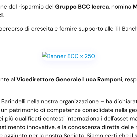
ione del risparmio del
Gruppo BCC Iccrea
, nomina
M
i
.
 percorso di crescita e fornire supporto alle 111 Ba
ente al
Vicedirettore Generale Luca Ramponi
, res
Barindelli nella nostra organizzazione – ha dichiar
sé un patrimonio di competenze consolidate nella ge
i più qualificati contesti internazionali dell'asset 
estimento innovative, e la conoscenza diretta delle r
 aggiunto per la nostra Società. Siamo certi che il