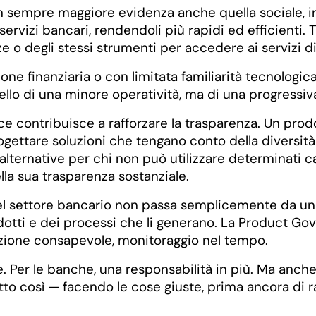
empre maggiore evidenza anche quella sociale, in pa
ervizi bancari, rendendoli più rapidi ed efficienti. 
 o degli stessi strumenti per accedere ai servizi dig
ne finanziaria o con limitata familiarità tecnologica
quello di una minore operatività, ma di una progressiv
e contribuisce a rafforzare la trasparenza. Un prod
ettare soluzioni che tengano conto della diversità d
 alternative per chi non può utilizzare determinati ca
ella sua trasparenza sostanziale.
a nel settore bancario non passa semplicemente da u
otti e dei processi che li generano. La Product Gov
buzione consapevole, monitoraggio nel tempo.
one. Per le banche, una responsabilità in più. Ma an
utto così — facendo le cose giuste, prima ancora di r